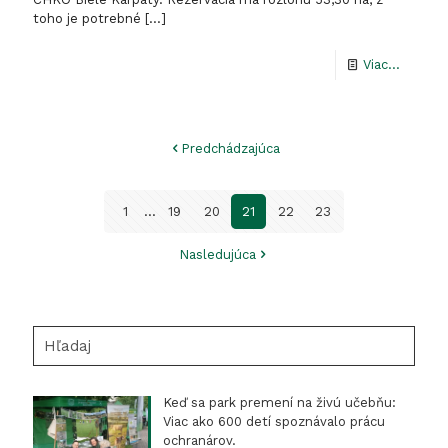
toho je potrebné
[…]
-
Viac...
Menež
PR
Predchádzajúca
Nebrov
1
...
19
20
21
22
23
Nasledujúca
Hľadaj
Keď sa park premení na živú učebňu:
Viac ako 600 detí spoznávalo prácu
ochranárov.