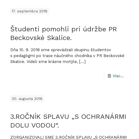
–
17. septembra 2018
(Ne)žel
obyvate
Študenti pomohli pri údržbe PR
bytový
Beckovské Skalice.
domov
Dňa 10. 9. 2018 sme sprevádzali skupinu študentov
s pedagógmi po trase náučného chodníka v PR Beckovské
Skalice. Videli sme krásne motýle,
[…]
-
Viac...
Študent
pomohl
30. augusta 2018
pri
údržbe
3.ROČNÍK SPLAVU „S OCHRANÁRMI
PR
DOLU VODOU“.
Beckov
ZORGANIZOVALI SME 3.ROČNÍK SPLAVU „S OCHRANÁRMI