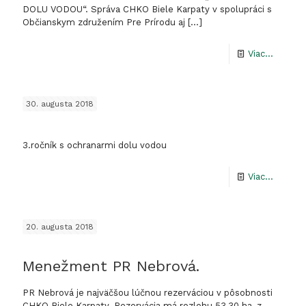
Skalice.
DOLU VODOU“. Správa CHKO Biele Karpaty v spolupráci s
Občianskym združením Pre Prírodu aj
[…]
-
Viac...
3.ROČN
SPLAV
30. augusta 2018
„S
OCHRA
3.ročník s ochranarmi dolu vodou
DOLU
VODOU“
-
Viac...
20. augusta 2018
Menežment PR Nebrová.
PR Nebrová je najväčšou lúčnou rezerváciou v pôsobnosti
CHKO Biele Karpaty. Rezervácia má rozlohu 53,30 ha, z