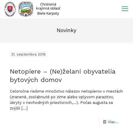
Prejsť
na
obsah
Novinky
21. septembra 2018
Netopiere – (Ne)želaní obyvatelia
bytových domov
Celoročne riešime množstvo nálezov netopierov v mestách
(zranené, zoslabnuté po zime alebo vplyvom parazitov,
úkryty v nevhodných priestoroch,…). Počas augusta sa
zvýšil
[…]
-
Viac...
Netopi