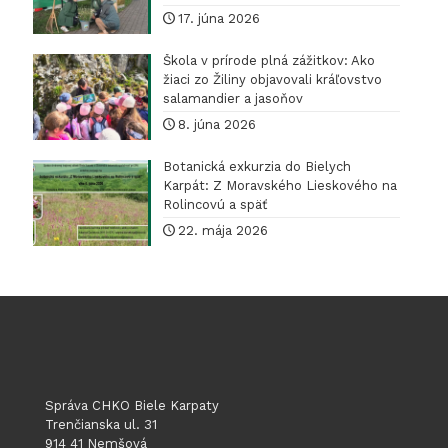
17. júna 2026
Škola v prírode plná zážitkov: Ako
žiaci zo Žiliny objavovali kráľovstvo
salamandier a jasoňov
8. júna 2026
Botanická exkurzia do Bielych
Karpát: Z Moravského Lieskového na
Rolincovú a späť
22. mája 2026
Správa CHKO Biele Karpaty
Trenčianska ul. 31
914 41 Nemšová