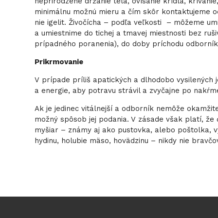
neprirodzené držanie tela, ovísanie krídla, krívan
minimálnu možnú mieru a čím skôr kontaktujeme odb
nie igelit. Živočícha – podľa veľkosti – môžeme um
a umiestnime do tichej a tmavej miestnosti bez ruš
prípadného poranenia), do doby príchodu odborník
Prikrmovanie
V prípade príliš apatických a dlhodobo vysilených
a energie, aby potravu strávil a zvyčajne po nakŕm
Ak je jedinec vitálnejší a odborník nemôže okamžite
možný spôsob jej podania. V zásade však platí, že
myšiar – známy aj ako pustovka, alebo poštolka, 
hydinu, holubie mäso, hovädzinu – nikdy nie bravčo