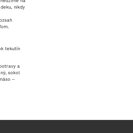
obmedzíme na
 deku, nikdy
rozsah
ďom.
ok tekutín
 potravy a
sný, sokol
 mäso –