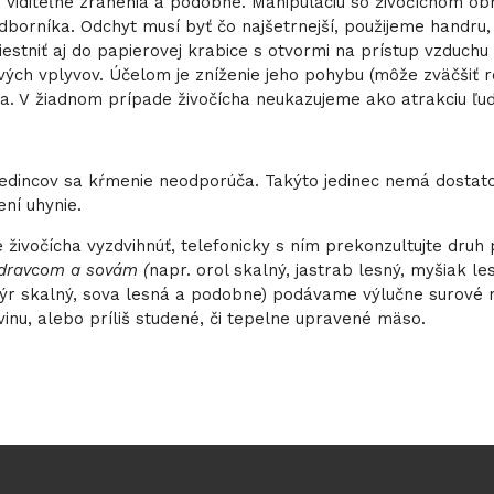
ie, viditeľné zranenia a podobne. Manipuláciu so živočíchom 
orníka. Odchyt musí byť čo najšetrnejší, použijeme handru,
iestniť aj do papierovej krabice s otvormi na prístup vzduchu
ivých vplyvov. Účelom je zníženie jeho pohybu (môže zväčšiť 
a. V žiadnom prípade živočícha neukazujeme ako atrakciu ľu
 jedincov sa kŕmenie neodporúča. Takýto jedinec nemá dostat
ení uhynie.
 živočícha vyzdvihnúť, telefonicky s ním prekonzultujte druh
dravcom a sovám
(
napr. orol skalný, jastrab lesný, myšiak le
výr skalný, sova lesná a podobne) podávame výlučne surové
vinu, alebo príliš studené, či tepelne upravené mäso.