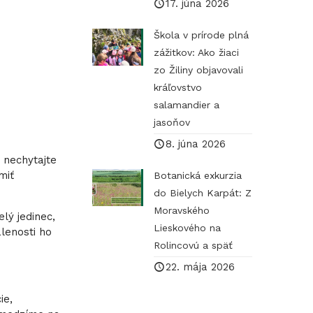
17. júna 2026
Škola v prírode plná
zážitkov: Ako žiaci
zo Žiliny objavovali
kráľovstvo
salamandier a
jasoňov
8. júna 2026
h nechytajte
miť
Botanická exkurzia
do Bielych Karpát: Z
Moravského
lý jedinec,
Lieskového na
lenosti ho
Rolincovú a späť
22. mája 2026
ie,