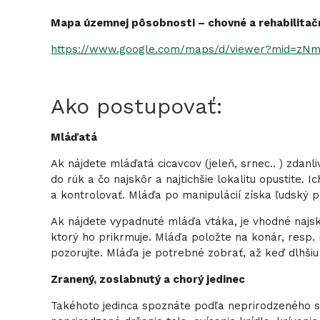
Mapa územnej pôsobnosti – chovné a rehabilitačn
https://www.google.com/maps/d/viewer?mid=zNm
Ako postupovať:
Mláďatá
Ak nájdete mláďatá cicavcov (jeleň, srnec.. ) zdanl
do rúk a čo najskôr a najtichšie lokalitu opustite. I
a kontrolovať. Mláďa po manipulácií získa ľudský
Ak nájdete vypadnuté mláďa vtáka, je vhodné najsk
ktorý ho prikrmuje. Mláďa položte na konár, resp.
pozorujte. Mláďa je potrebné zobrať, až keď dlhšiu
Zranený, zoslabnutý a chorý jedinec
Takéhoto jedinca spoznáte podľa neprirodzeného s