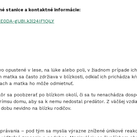
é stanice a kontaktné informácie:
E0DA-gUBI.k3l24IF1QiLY
ivo opustené v lese, na lúke alebo poli, v žiadnom prípade ic
ch matka sa často zdržiava v blízkosti, odkiaľ ich prichádza kŕ
 pach a matka ho môže odmietnuť.
ôr sa poobzerať po blízkom okolí, či sa tu nenachádza dospe
 rímsu domu, aby sa k nemu nedostal predátor. Z väčšej vzdia
 dobu nevidno na blízku rodičov.
právania – pod tým sa myslia výrazne znížené únikové reakc