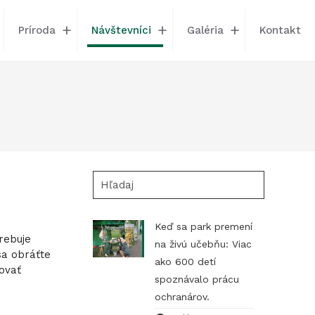
Príroda
Návštevníci
Galéria
Kontakt
Hľadaj
Keď sa park premení
rebuje
na živú učebňu: Viac
sa obráťte
ako 600 detí
ovať
spoznávalo prácu
ochranárov.