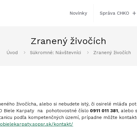
Novinky
Správa CHKO
Zranený živočích
Úvod
Súkromné: Návštevníci
Zranený živočích
ného živočícha, alebo si nebudete istý, či osirelé mláďa pot
O Biele Karpaty na pohotovostné číslo
0911 011 381
, alebo 
stanicu podľa kompetenčných území, prípadne môžte kontakt
kobielekarpaty.sopsr.sk/kontakt/