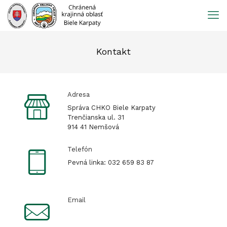
Prejsť
na
obsah
Kontakt
Adresa
Správa CHKO Biele Karpaty
Trenčianska ul. 31
914 41 Nemšová
Telefón
Pevná linka: 032 659 83 87
Email