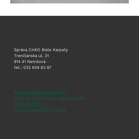
Správa CHKO Biele Karpaty
Trenčianska ul. 31
914 41 Nemšová
tel.: 032 659 83 87
Štátna ochrana prírody SR
Register ponúkaného majetku štátu
NATURA 2000
Správa slovenských jaskýň