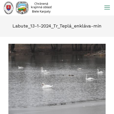
Prejsť
na
obsah
Labute_13-1-2024_Tr_Teplá_enkláva-min