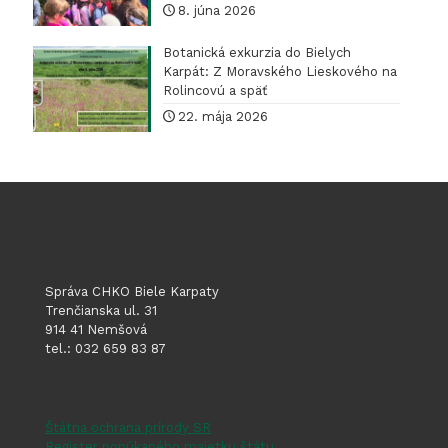
8. júna 2026
Botanická exkurzia do Bielych
Karpát: Z Moravského Lieskového na
Rolincovú a späť
22. mája 2026
Správa CHKO Biele Karpaty
Trenčianska ul. 31
914 41 Nemšová
tel.: 032 659 83 87
Štátna ochrana prírody SR
Register ponúkaného majetku štátu