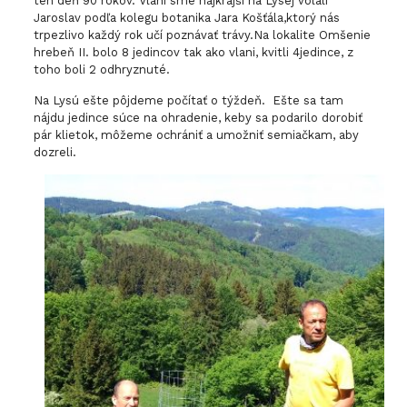
ten deň 90 rokov. Vlani sme najkrajší na Lysej volali
Jaroslav podľa kolegu botanika Jara Košťála,ktorý nás
trpezlivo každý rok učí poznávať trávy.Na lokalite Omšenie
hrebeň II. bolo 8 jedincov tak ako vlani, kvitli 4jedince, z
toho boli 2 odhryznuté.
Na Lysú ešte pôjdeme počítať o týždeň. Ešte sa tam
nájdu jedince súce na ohradenie, keby sa podarilo dorobiť
pár klietok, môžeme ochrániť a umožniť semiačkam, aby
dozreli.