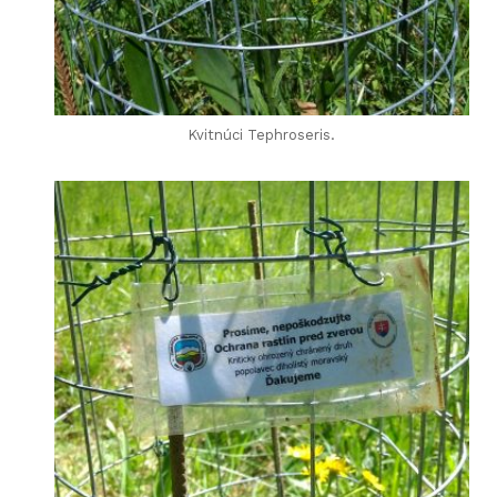
Kvitnúci Tephroseris.