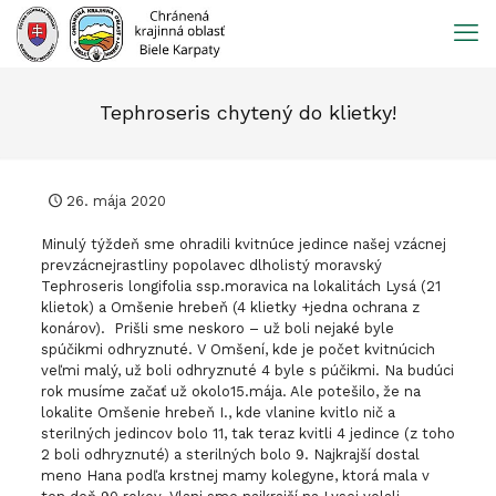
Prejsť
na
obsah
Tephroseris chytený do klietky!
26. mája 2020
Minulý týždeň sme ohradili kvitnúce jedince našej vzácnej
prevzácnejrastliny popolavec dlholistý moravský
Tephroseris longifolia ssp.moravica na lokalitách Lysá (21
klietok) a Omšenie hrebeň (4 klietky +jedna ochrana z
konárov). Prišli sme neskoro – už boli nejaké byle
spúčikmi odhryznuté. V Omšení, kde je počet kvitnúcich
veľmi malý, už boli odhryznuté 4 byle s púčikmi. Na budúci
rok musíme začať už okolo15.mája. Ale potešilo, že na
lokalite Omšenie hrebeň I., kde vlanine kvitlo nič a
sterilných jedincov bolo 11, tak teraz kvitli 4 jedince (z toho
2 boli odhryznuté) a sterilných bolo 9. Najkrajší dostal
meno Hana podľa krstnej mamy kolegyne, ktorá mala v