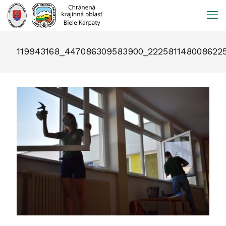
Prejsť
na
obsah
119943168_447086309583900_222581148008622