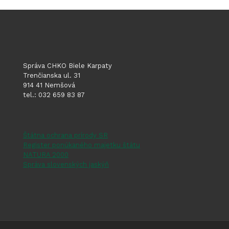
Správa CHKO Biele Karpaty
Trenčianska ul. 31
914 41 Nemšová
tel.: 032 659 83 87
Štátna ochrana prírody SR
Register ponúkaného majetku štátu
NATURA 2000
Správa slovenských jaskýň