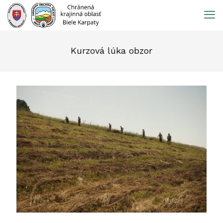
Prejsť
na
obsah
Kurzová lúka obzor