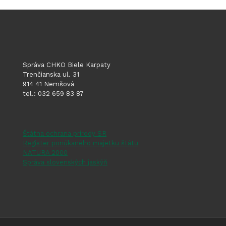
Správa CHKO Biele Karpaty
Trenčianska ul. 31
914 41 Nemšová
tel.: 032 659 83 87
Štátna ochrana prírody SR
Register ponúkaného majetku štátu
NATURA 2000
Správa slovenských jaskýň