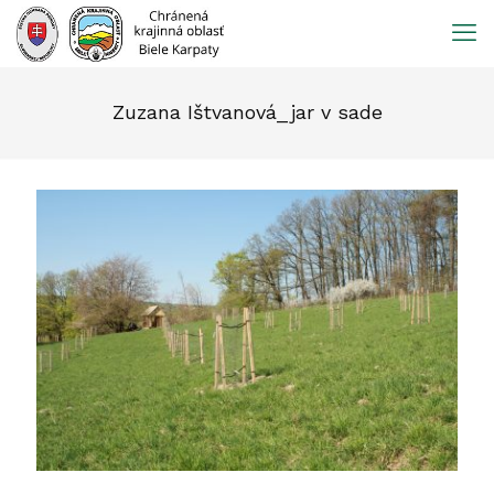
Prejsť
na
obsah
Zuzana Ištvanová_jar v sade