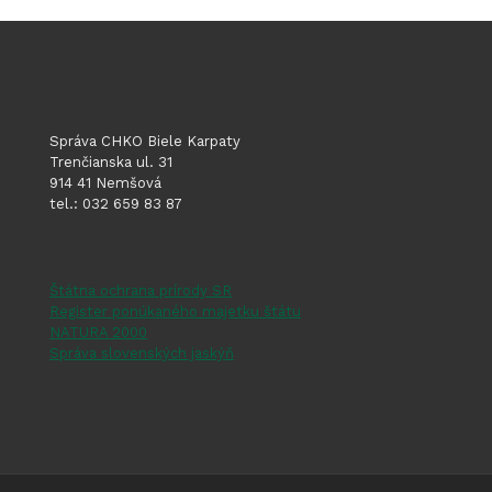
Správa CHKO Biele Karpaty
Trenčianska ul. 31
914 41 Nemšová
tel.: 032 659 83 87
Štátna ochrana prírody SR
Register ponúkaného majetku štátu
NATURA 2000
Správa slovenských jaskýň