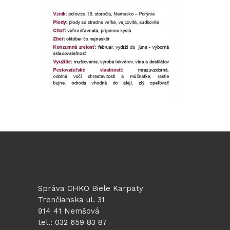
Správa CHKO Biele Karpaty
Trenčianska ul. 31
914 41 Nemšová
tel.: 032 659 83 87