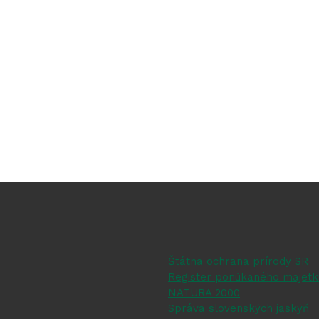
Štátna ochrana prírody SR
Register ponúkaného majetk
NATURA 2000
Správa slovenských jaskýň