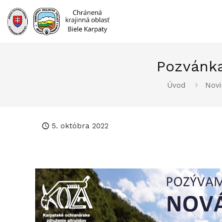
Prejsť
na
obsah
Pozvánka
Úvod
Novi
5. októbra 2022