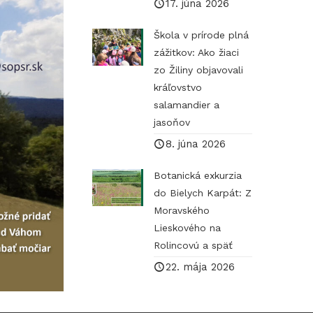
17. júna 2026
Škola v prírode plná
zážitkov: Ako žiaci
zo Žiliny objavovali
kráľovstvo
salamandier a
jasoňov
8. júna 2026
Botanická exkurzia
do Bielych Karpát: Z
Moravského
Lieskového na
Rolincovú a späť
22. mája 2026