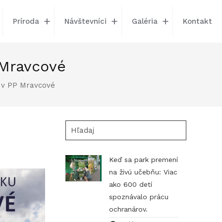
Príroda
Návštevníci
Galéria
Kontakt
 Mravcové
 v PP Mravcové
Hľadaj
Keď sa park premení
na živú učebňu: Viac
ako 600 detí
spoznávalo prácu
ochranárov.