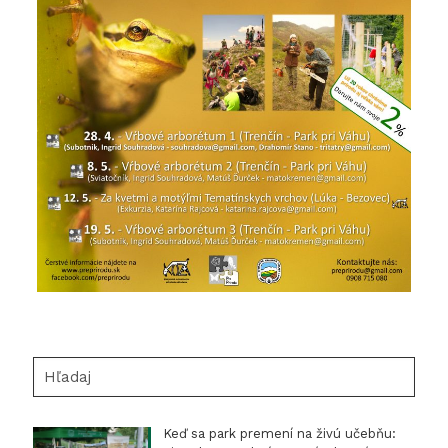
Hľadaj
Keď sa park premení na živú učebňu: