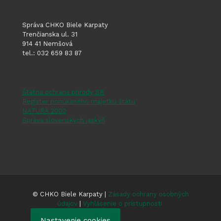
Správa CHKO Biele Karpaty
Trenčianska ul. 31
914 41 Nemšová
tel.: 032 659 83 87
Štátna ochrana prírody SR
Register ponúkaného majetku štátu
NATURA 2000
Správa slovenských jaskýň
© CHKO Biele Karpaty |
Zásady ochrany osobných
údajov
|
Vyhlásenie o prístupnosti
Nastavenie cookies