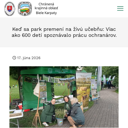
Prejsť
na
obsah
Keď sa park premení na živú učebňu: Viac
ako 600 detí spoznávalo prácu ochranárov.
17. júna 2026