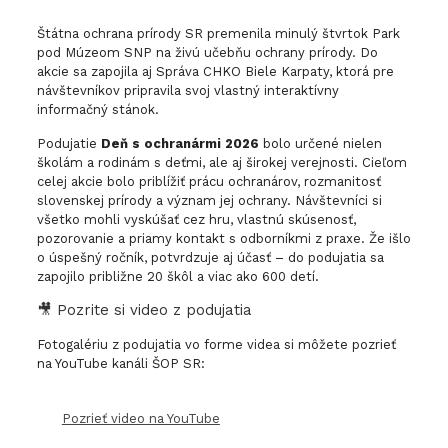
Štátna ochrana prírody SR premenila minulý štvrtok Park
pod Múzeom SNP na živú učebňu ochrany prírody. Do
akcie sa zapojila aj Správa CHKO Biele Karpaty, ktorá pre
návštevníkov pripravila svoj vlastný interaktívny
informačný stánok.
Podujatie
Deň s ochranármi 2026
bolo určené nielen
školám a rodinám s deťmi, ale aj širokej verejnosti. Cieľom
celej akcie bolo priblížiť prácu ochranárov, rozmanitosť
slovenskej prírody a význam jej ochrany. Návštevníci si
všetko mohli vyskúšať cez hru, vlastnú skúsenosť,
pozorovanie a priamy kontakt s odborníkmi z praxe. Že išlo
o úspešný ročník, potvrdzuje aj účasť – do podujatia sa
zapojilo približne 20 škôl a viac ako 600 detí.
🎥 Pozrite si video z podujatia
Fotogalériu z podujatia vo forme videa si môžete pozrieť
na YouTube kanáli ŠOP SR:
Pozrieť video na YouTube