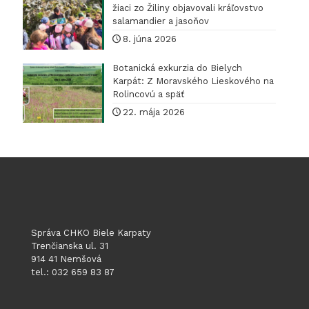
žiaci zo Žiliny objavovali kráľovstvo
salamandier a jasoňov
8. júna 2026
Botanická exkurzia do Bielych
Karpát: Z Moravského Lieskového na
Rolincovú a späť
22. mája 2026
Správa CHKO Biele Karpaty
Trenčianska ul. 31
914 41 Nemšová
tel.: 032 659 83 87