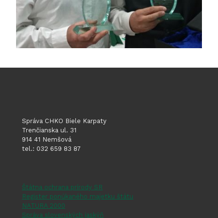
Správa CHKO Biele Karpaty
Trenčianska ul. 31
914 41 Nemšová
tel.: 032 659 83 87
Štátna ochrana prírody SR
Register ponúkaného majetku štátu
NATURA 2000
Správa slovenských jaskýň