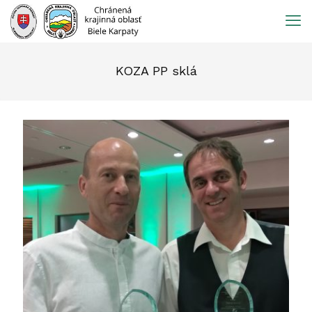
Prejsť
na
obsah
KOZA PP sklá